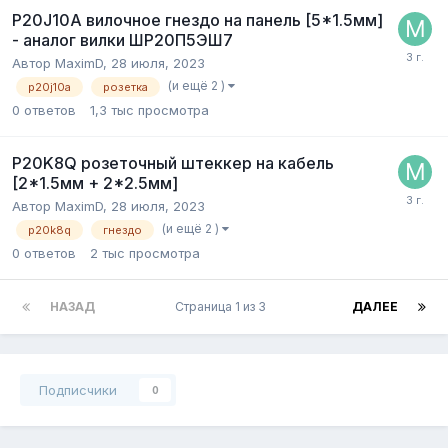
P20J10A вилочное гнездо на панель [5*1.5мм]
- аналог вилки ШР20П5ЭШ7
Автор
MaximD
,
28 июля, 2023
(и ещё 2 )
p20j10a
розетка
0
ответов
1,3 тыс
просмотра
P20K8Q розеточный штеккер на кабель
[2*1.5мм + 2*2.5мм]
Автор
MaximD
,
28 июля, 2023
(и ещё 2 )
p20k8q
гнездо
0
ответов
2 тыс
просмотра
НАЗАД
Страница 1 из 3
ДАЛЕЕ
Подписчики
0