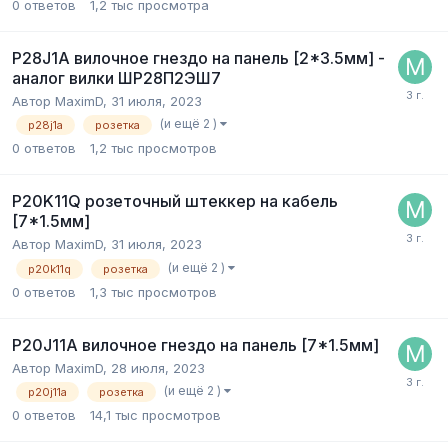
0
ответов
1,2 тыс
просмотра
P28J1A вилочное гнездо на панель [2*3.5мм] -
аналог вилки ШР28П2ЭШ7
Автор
MaximD
,
31 июля, 2023
(и ещё 2 )
p28j1a
розетка
0
ответов
1,2 тыс
просмотров
P20K11Q розеточный штеккер на кабель
[7*1.5мм]
Автор
MaximD
,
31 июля, 2023
(и ещё 2 )
p20k11q
розетка
0
ответов
1,3 тыс
просмотров
P20J11A вилочное гнездо на панель [7*1.5мм]
Автор
MaximD
,
28 июля, 2023
(и ещё 2 )
p20j11a
розетка
0
ответов
14,1 тыс
просмотров