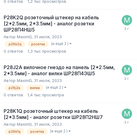
0
ответов
1,2 тыс
просмотров
P28K2Q розеточный штекер на кабель
[2*2.5мм, 2*3.5мм] - аналог розетки
ШР28П4НШ5
Автор
MaximD
,
31 июля, 2023
(и ещё 2 )
p28k2q
розетка
0
ответов
1,3 тыс
просмотров
P28J2A вилочное гнездо на панель [2*2.5мм,
2*3.5мм] - аналог вилки ШР28П4ЭШ5
Автор
MaximD
,
31 июля, 2023
(и ещё 2 )
p28j2a
вилка
0
ответов
1,4 тыс
просмотра
P28K1Q розеточный штекер на кабель
[2*3.5мм] - аналог розетки ШР28П2НШ7
Автор
MaximD
,
31 июля, 2023
(и ещё 2 )
p28k1q
розетка