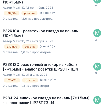
(10*1.5мм)
Автор
MaximD
,
12 сентября, 2023
(и ещё 2 )
p32j10q
розетка
0
ответов
12,6 тыс
просмотров
P32K10A - розеточное гнездо на панель
(10*1.5мм)
Автор
MaximD
,
12 сентября, 2023
(и ещё 2 )
p32k10a
розетка
0
ответов
1,6 тыс
просмотров
P28K12Q розеточный штекер на кабель
[7*1.5мм] - аналог розетки ШР28П7НШ4
Автор
MaximD
,
31 июля, 2023
(и ещё 2 )
p28k12q
розетка
0
ответов
1,3 тыс
просмотра
P28J12A вилочное гнездо на панель [7*1.5мм]
- аналог вилки ШР28П7ЭШ4