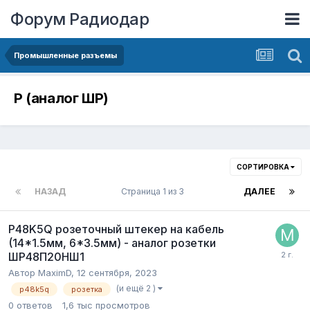
Форум Радиодар
Промышленные разъемы
P (аналог ШР)
СОРТИРОВКА
НАЗАД
Страница 1 из 3
ДАЛЕЕ
P48K5Q розеточный штекер на кабель
(14*1.5мм, 6*3.5мм) - аналог розетки
ШР48П20НШ1
Автор
MaximD
,
12 сентября, 2023
(и ещё 2 )
p48k5q
розетка
0
ответов
1,6 тыс
просмотров