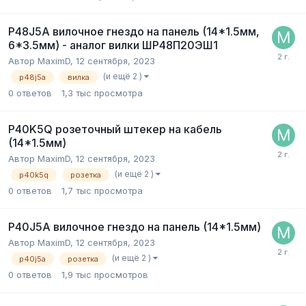
P48J5A вилочное гнездо на панель (14*1.5мм,
6*3.5мм) - аналог вилки ШР48П20ЭШ1
Автор
MaximD
,
12 сентября, 2023
(и ещё 2 )
p48j5a
вилка
0
ответов
1,3 тыс
просмотра
P40K5Q розеточный штекер на кабель
(14*1.5мм)
Автор
MaximD
,
12 сентября, 2023
(и ещё 2 )
p40k5q
розетка
0
ответов
1,7 тыс
просмотра
P40J5A вилочное гнездо на панель (14*1.5мм)
Автор
MaximD
,
12 сентября, 2023
(и ещё 2 )
p40j5a
розетка
0
ответов
1,9 тыс
просмотров