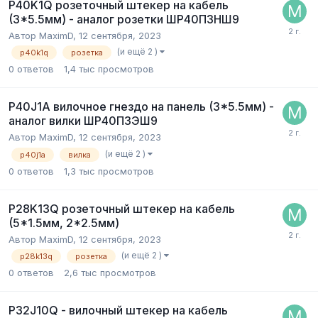
P40K1Q розеточный штекер на кабель
(3*5.5мм) - аналог розетки ШР40П3НШ9
Автор
MaximD
,
12 сентября, 2023
(и ещё 2 )
p40k1q
розетка
0
ответов
1,4 тыс
просмотров
P40J1A вилочное гнездо на панель (3*5.5мм) -
аналог вилки ШР40П3ЭШ9
Автор
MaximD
,
12 сентября, 2023
(и ещё 2 )
p40j1a
вилка
0
ответов
1,3 тыс
просмотров
P28K13Q розеточный штекер на кабель
(5*1.5мм, 2*2.5мм)
Автор
MaximD
,
12 сентября, 2023
(и ещё 2 )
p28k13q
розетка
0
ответов
2,6 тыс
просмотров
P32J10Q - вилочный штекер на кабель