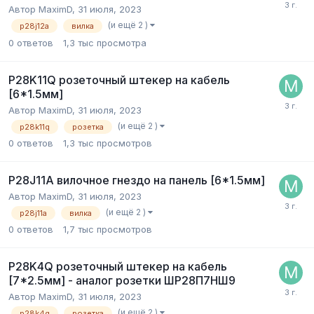
Автор
MaximD
,
31 июля, 2023
(и ещё 2 )
p28j12a
вилка
0
ответов
1,3 тыс
просмотра
P28K11Q розеточный штекер на кабель
[6*1.5мм]
Автор
MaximD
,
31 июля, 2023
(и ещё 2 )
p28k11q
розетка
0
ответов
1,3 тыс
просмотров
P28J11A вилочное гнездо на панель [6*1.5мм]
Автор
MaximD
,
31 июля, 2023
(и ещё 2 )
p28j11a
вилка
0
ответов
1,7 тыс
просмотров
P28K4Q розеточный штекер на кабель
[7*2.5мм] - аналог розетки ШР28П7НШ9
Автор
MaximD
,
31 июля, 2023
(и ещё 2 )
p28k4q
розетка