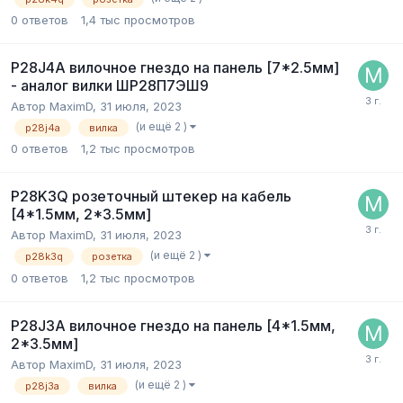
0
ответов
1,4 тыс
просмотров
P28J4A вилочное гнездо на панель [7*2.5мм]
- аналог вилки ШР28П7ЭШ9
Автор
MaximD
,
31 июля, 2023
(и ещё 2 )
p28j4a
вилка
0
ответов
1,2 тыс
просмотров
P28K3Q розеточный штекер на кабель
[4*1.5мм, 2*3.5мм]
Автор
MaximD
,
31 июля, 2023
(и ещё 2 )
p28k3q
розетка
0
ответов
1,2 тыс
просмотров
P28J3A вилочное гнездо на панель [4*1.5мм,
2*3.5мм]
Автор
MaximD
,
31 июля, 2023
(и ещё 2 )
p28j3a
вилка