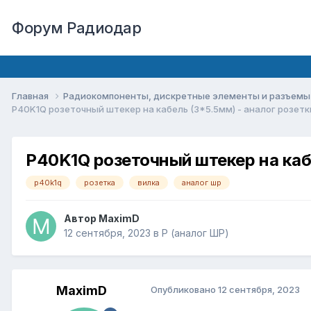
Форум Радиодар
Главная
Радиокомпоненты, дискретные элементы и разъем
P40K1Q розеточный штекер на кабель (3*5.5мм) - аналог розе
P40K1Q розеточный штекер на ка
p40k1q
розетка
вилка
аналог шр
Автор
MaximD
12 сентября, 2023
в
P (аналог ШР)
MaximD
Опубликовано
12 сентября, 2023