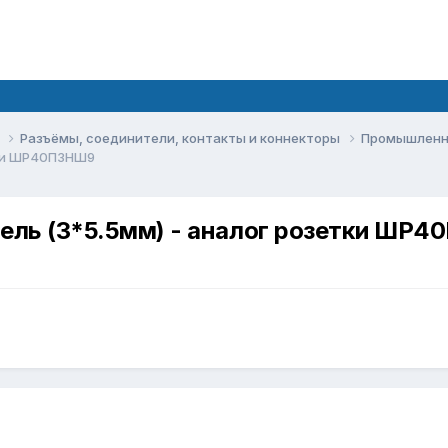
ы
Разъёмы, соединители, контакты и коннекторы
Промышленн
тки ШР40П3НШ9
бель (3*5.5мм) - аналог розетки ШР