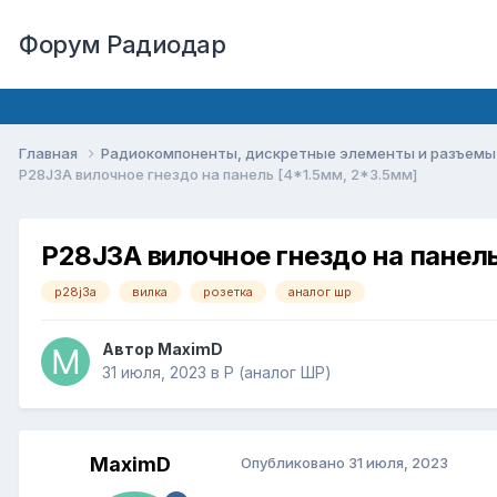
Форум Радиодар
Главная
Радиокомпоненты, дискретные элементы и разъем
P28J3A вилочное гнездо на панель [4*1.5мм, 2*3.5мм]
P28J3A вилочное гнездо на панель
p28j3a
вилка
розетка
аналог шр
Автор
MaximD
31 июля, 2023
в
P (аналог ШР)
MaximD
Опубликовано
31 июля, 2023