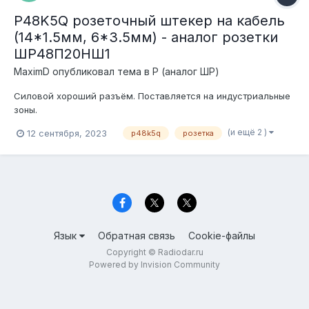
P48K5Q розеточный штекер на кабель
(14*1.5мм, 6*3.5мм) - аналог розетки
ШР48П20НШ1
MaximD
опубликовал тема в
P (аналог ШР)
Силовой хороший разъём. Поставляется на индустриальные
зоны.
(и ещё 2 )
12 сентября, 2023
p48k5q
розетка
Язык
Обратная связь
Cookie-файлы
Copyright © Radiodar.ru
Powered by Invision Community