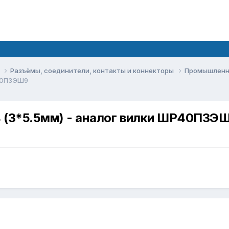
ы
Разъёмы, соединители, контакты и коннекторы
Промышленн
Р40П3ЭШ9
ь (3*5.5мм) - аналог вилки ШР40П3Э