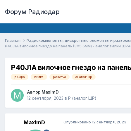
Форум Радиодар
Главная
Радиокомпоненты, дискретные элементы и разъем
P40J1A вилочное гнездо на панель (3*5.5мм) - аналог вилки Ш
P40J1A вилочное гнездо на панел
p40j1a
вилка
розетка
аналог шр
Автор
MaximD
12 сентября, 2023
в
P (аналог ШР)
MaximD
Опубликовано
12 сентября, 2023