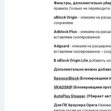
Фильтры, дополнительно уби
правила (только не переводите 
uBlock Origin
- кликаем на расш
сохраняем.
Adblock Plus
- кликаем на расш
вставляем скопированное
Adguard
- кликаем на расширен
вставляем скопированное – сох
В uBlock Origin Lite
добавить но
Дополнительно можно добави
SponsorBlock
(Блокировщики п
VKADSKIP
(Блокировщики прот
AutoPlay Stopper
. (Убирает а
Для ПК браузера Opera.
Нажима
результатам на странице поиск