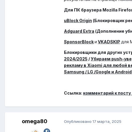
Для ПК браузера Mozilla Firefo
uBlock Origin
(Блокировщик рек
Adguard Extra
(Дополнение уби
SponsorBlock
и
VKADSKIP
для M
Блокировщики для других уст
2024/2025
/
Убираем push-уве
рекламу в Xiaomi для любой в
Samsung / LG /Google и Android 
Ссылка:
комментарий к посту
omega80
Опубликовано
17 марта, 2025