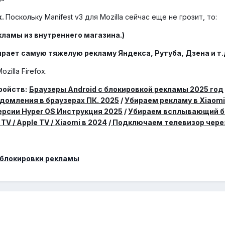
x.
Поскольку Manifest v3 для Mozilla сейчас еще не грозит, то:
ламы из внутреннего магазина.)
рает самую тяжелую рекламу Яндекса, Рутуба, Дзена и т.
ozilla Firefox.
ройств:
Браузеры Android с блокировкой рекламы 2025 год
домления в браузерах ПК. 2025
/
Убираем рекламу в Xiaomi
ерсии Hyper OS Инструкция 2025
/
Убираем всплывающий б
TV / Apple TV / Xiaomi в 2024
/
Подключаем телевизор через 
 блокировки рекламы