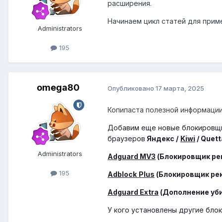
расширения.
Начинаем цикл статей для прим
Administrators
195
omega80
Опубликовано
17 марта, 2025
Копипаста полезной информации 
Добавим еще новые блокировщи
браузеров
Яндекс /
Kiwi
/ Quett
Administrators
Adguard MV3
(Блокировщик ре
195
Adblock
Plus
(Блокировщик ре
Adguard Extra
(Дополнение уби
У кого установлены другие бло