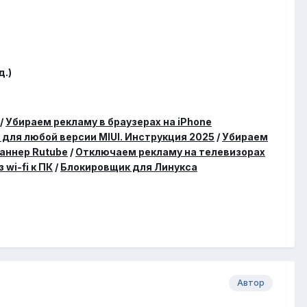
д.)
/
Убираем рекламу в браузерах на iPhone
 для любой версии MIUI. Инструкция 2025
/
Убираем
аннер Rutube
/
Отключаем рекламу на телевизорах
wi-fi к ПК
/
Блокировщик для Линукса
Автор