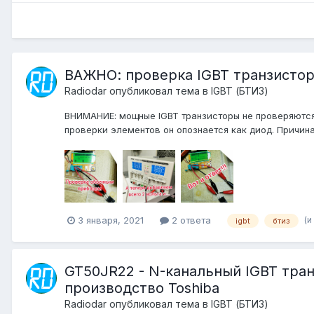
ВАЖНО: проверка IGBT транзисто
Radiodar
опубликовал тема в
IGBT (БТИЗ)
ВНИМАНИЕ: мощные IGBT транзисторы не проверяются
проверки элементов он опознается как диод. Причина
(и
3 января, 2021
2 ответа
igbt
бтиз
GT50JR22 - N-канальный IGBT тран
производство Toshiba
Radiodar
опубликовал тема в
IGBT (БТИЗ)