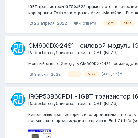
IGBT транзисторы GT50JR22 применяются в качестве 
корпорации Toshiba в странах Азии (Малайзия, Вьетн
23 апреля, 2022
4 ответа
igbt
бтиз
CM600DX-24S1 - силовой модуль IGB
Radiodar
опубликовал тема в
IGBT (БТИЗ)
Мощный силовой модуль CM600DX-24S1 производства 
(и ещё 2 )
3 июля, 2023
igbt
бтиз
IRGP50B60PD1 - IGBT транзистор [6
Radiodar
опубликовал тема в
IGBT (БТИЗ)
Биполярные транзисторы с изолированным затвором 
время снят с производства по причине End-Of-Life (