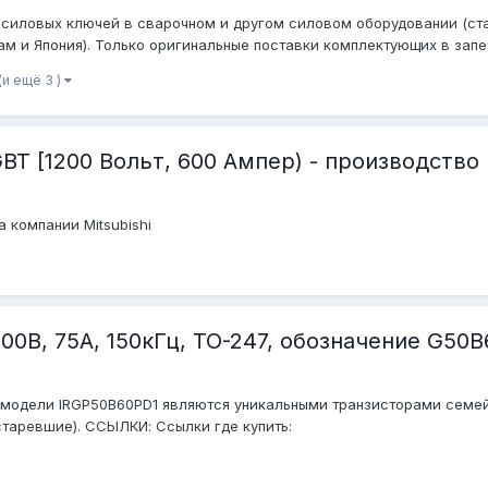
силовых ключей в сварочном и другом силовом оборудовании (стаб
ам и Япония). Только оригинальные поставки комплектующих в запеч
(и ещё 3 )
T [1200 Вольт, 600 Ампер) - производство M
компании Mitsubishi
00В, 75А, 150кГц, TO-247, обозначение G50B
модели IRGP50B60PD1 являются уникальными транзисторами семейст
устаревшие). ССЫЛКИ: Ссылки где купить: