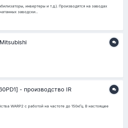
илизаторы, инвертеры и т.д.). Производятся на заводах
атанных заводски...
itsubishi
60PD1] - производство IR
ва WARP2 с работой на частоте до 150кГц. В настоящее