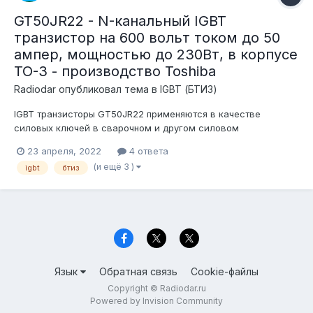
GT50JR22 - N-канальный IGBT
транзистор на 600 вольт током до 50
ампер, мощностью до 230Вт, в корпусе
TO-3 - производство Toshiba
Radiodar
опубликовал тема в
IGBT (БТИЗ)
IGBT транзисторы GT50JR22 применяются в качестве
силовых ключей в сварочном и другом силовом
оборудовании (стабилизаторы, инвертеры и т.д.).
23 апреля, 2022
4 ответа
Производятся на заводах корпорации Toshiba в странах Азии
(и ещё 3 )
igbt
бтиз
(Малайзия, Вьетнам и Япония). Только оригинальные
поставки комплектующих в запечатанных заводски...
Язык
Обратная связь
Cookie-файлы
Copyright © Radiodar.ru
Powered by Invision Community