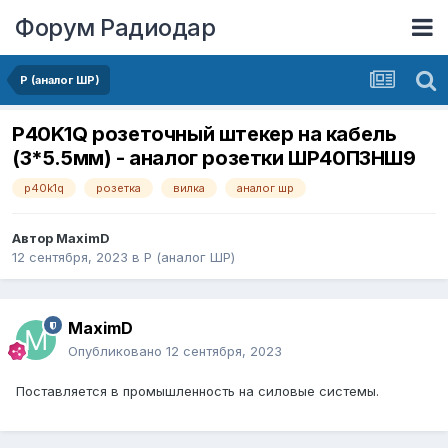
Форум Радиодар
P (аналог ШР)
P40K1Q розеточный штекер на кабель
(3*5.5мм) - аналог розетки ШР40П3НШ9
p40k1q
розетка
вилка
аналог шр
Автор
MaximD
12 сентября, 2023
в
P (аналог ШР)
MaximD
Опубликовано
12 сентября, 2023
Поставляется в промышленность на силовые системы.