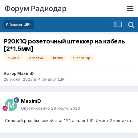
Форум Радиодар
P (аналог ШР)
P20K1Q розеточный штеккер на кабель
[2*1.5мм]
p20k1q
розетка
вилка
аналог шр
Автор
MaximD
28 июля, 2023
в
P (аналог ШР)
MaximD
Опубликовано
28 июля, 2023
Силовой разъём семейства "P", аналог ШР. Имеет 2 контакта.