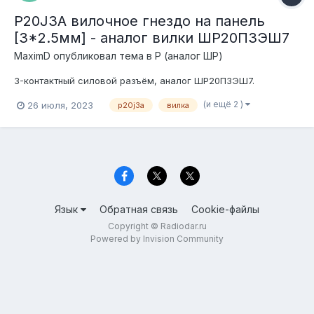
P20J3A вилочное гнездо на панель
[3*2.5мм] - аналог вилки ШР20П3ЭШ7
MaximD
опубликовал тема в
P (аналог ШР)
3-контактный силовой разъём, аналог ШР20П3ЭШ7.
(и ещё 2 )
26 июля, 2023
p20j3a
вилка
Язык
Обратная связь
Cookie-файлы
Copyright © Radiodar.ru
Powered by Invision Community