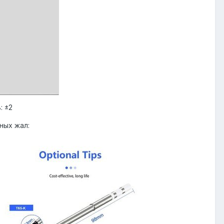
: ±2
ных жал: