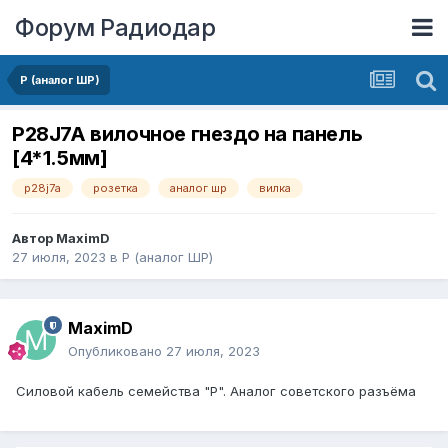
Форум Радиодар
P (аналог ШР)
P28J7A вилочное гнездо на панель
[4*1.5мм]
p28j7a
розетка
аналог шр
вилка
Автор
MaximD
27 июля, 2023
в
P (аналог ШР)
MaximD
Опубликовано
27 июля, 2023
Силовой кабель семейства "P". Аналог советского разъёма