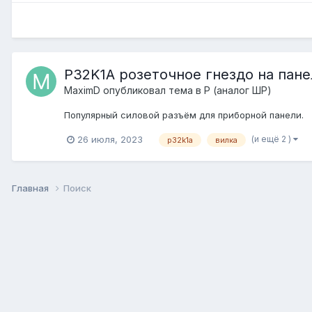
P32K1A розеточное гнездо на пане
MaximD
опубликовал тема в
P (аналог ШР)
Популярный силовой разъём для приборной панели.
(и ещё 2 )
26 июля, 2023
p32k1a
вилка
Главная
Поиск