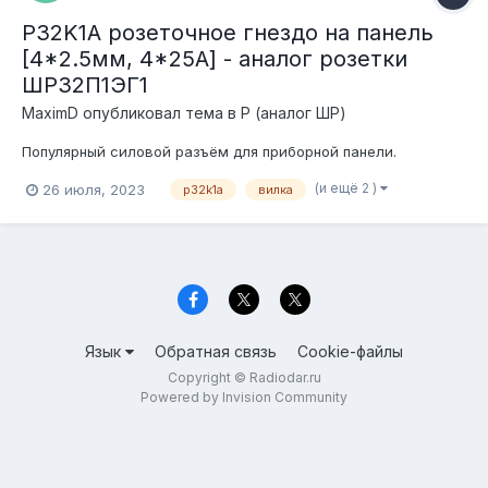
P32K1A розеточное гнездо на панель
[4*2.5мм, 4*25А] - аналог розетки
ШР32П1ЭГ1
MaximD
опубликовал тема в
P (аналог ШР)
Популярный силовой разъём для приборной панели.
(и ещё 2 )
26 июля, 2023
p32k1a
вилка
Язык
Обратная связь
Cookie-файлы
Copyright © Radiodar.ru
Powered by Invision Community