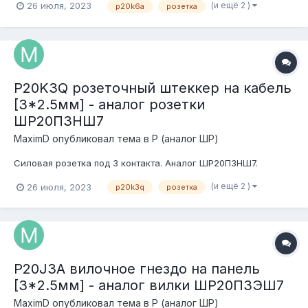
(и ещё 2 )
26 июля, 2023
p20k6a
розетка
P20K3Q розеточный штеккер на кабель
[3*2.5мм] - аналог розетки
ШР20П3НШ7
MaximD
опубликовал тема в
P (аналог ШР)
Силовая розетка под 3 контакта. Аналог ШР20П3НШ7.
(и ещё 2 )
26 июля, 2023
p20k3q
розетка
P20J3A вилочное гнездо на панель
[3*2.5мм] - аналог вилки ШР20П3ЭШ7
MaximD
опубликовал тема в
P (аналог ШР)