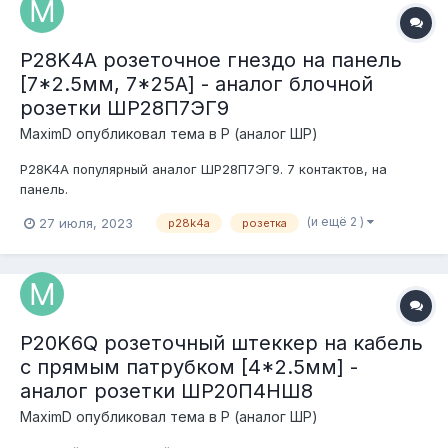
P28K4A розеточное гнездо на панель
[7*2.5мм, 7*25А] - аналог блочной
розетки ШР28П7ЭГ9
MaximD
опубликовал тема в
P (аналог ШР)
P28K4A популярный аналог ШР28П7ЭГ9. 7 контактов, на
панель.
(и ещё 2 )
27 июля, 2023
p28k4a
розетка
P20K6Q розеточный штеккер на кабель
с прямым патрубком [4*2.5мм] -
аналог розетки ШР20П4НШ8
MaximD
опубликовал тема в
P (аналог ШР)