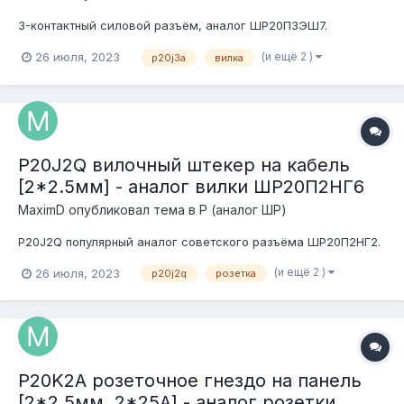
3-контактный силовой разъём, аналог ШР20П3ЭШ7.
(и ещё 2 )
26 июля, 2023
p20j3a
вилка
P20J2Q вилочный штекер на кабель
[2*2.5мм] - аналог вилки ШР20П2НГ6
MaximD
опубликовал тема в
P (аналог ШР)
P20J2Q популярный аналог советского разъёма ШР20П2НГ2.
(и ещё 2 )
26 июля, 2023
p20j2q
розетка
P20K2A розеточное гнездо на панель
[2*2.5мм, 2*25А] - аналог розетки