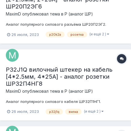
ШР20П2ЭГ6
MaximD
опубликовал тема в
P (аналог ШР)
Аналог популярного силового разъёма ШР20П2ЭГ2.
(и ещё 2 )
26 июля, 2023
p20k2a
розетка
P32J1Q вилочный штекер на кабель
[4*2.5мм, 4*25А] - аналог розетки
ШР32П4НГ8
MaximD
опубликовал тема в
P (аналог ШР)
Аналог популярного силового кабеля ШР32П1НГ1.
(и ещё 2 )
26 июля, 2023
p32j1q
вилка