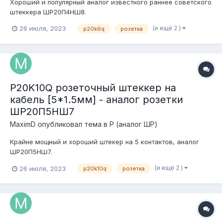
Хороший и популярный аналог известного раннее советского
штеккера ШР20П4НШ8.
(и ещё 2 )
26 июля, 2023
p20k6q
розетка
P20K10Q розеточный штеккер на
кабель [5*1.5мм] - аналог розетки
ШР20П5НШ7
MaximD
опубликовал тема в
P (аналог ШР)
Крайне мощный и хороший штекер на 5 контактов, аналог
ШР20П5НШ7.
(и ещё 2 )
26 июля, 2023
p20k10q
розетка