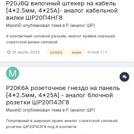
P20J6Q вилочный штекер на кабель
[4*2.5мм, 4*25А]- аналог кабельной
вилки ШР20П4НГ8
MaximD
опубликовал тема в
P (аналог ШР)
4-контактный силовой разъем, аналог крайне хорошей
советской вилки силовой.
(и ещё 2 )
26 июля, 2023
p20j6q
вилка
P20K6A розеточное гнездо на панель
[4*2.5мм, 4*25А] - аналог блочной
розетки ШР20П4ЭГ8
MaximD
опубликовал тема в
P (аналог ШР)
Популярный в широких краях аналог советской силовой
розетки ШР20П4ЭГ8 под 4 контакта.