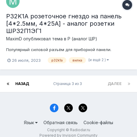
P32K1A розеточное гнездо на панель
[4*2.5мм, 4*25А] - аналог розетки
ШР32П1ЭГ1
MaximD
опубликовал тема в
P (аналог ШР)
Популярный силовой разъём для приборной панели.
(и ещё 2 )
26 июля, 2023
p32k1a
вилка
НАЗАД
Страница 3 из 3
ДАЛЕЕ
Язык
Обратная связь
Cookie-файлы
Copyright © Radiodar.ru
Powered by Invision Community